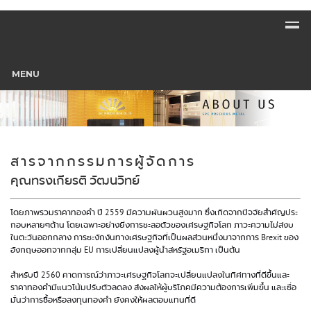
MENU
สารจากกรรมการผู้จัดการ
คุณทรงเกียรติ วัฒนวิทย์
โดยภาพรวมราคาทองคำ ปี 2559 มีความผันผวนสูงมาก ซึ่งเกิดจากปัจจัยสำคัญประ
กอบหลายๆด้าน โดยเฉพาะอย่างยิ่งการชะลอตัวของเศรษฐกิจโลก ภาวะความไม่สงบ
ในตะวันออกกลาง การชะงักงันทางเศรษฐกิจที่เป็นผลส่วนหนึ่งมาจากการ Brexit ของ
อังกฤษออกจากกลุ่ม EU การเปลี่ยนแปลงผู้นำสหรัฐอเมริกา เป็นต้น
สำหรับปี 2560 คาดการณ์ว่าภาวะเศรษฐกิจโลกจะเปลี่ยนแปลงในทิศทางที่ดีขึ้นและ
ราคาทองคำมีแนวโน้มปรับตัวลดลง ส่งผลให้ผู้บริโภคมีความต้องการเพิ่มขึ้น และเชื่อ
มั่นว่าการซื้อหรือลงทุนทองคำ ยังคงให้ผลตอบแทนที่ดี